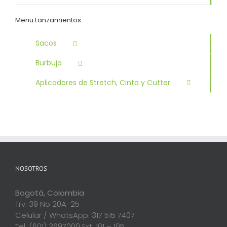
Menu Lanzamientos
Sacos
Burbuja
Aplicadores de Stretch, Cinta y Cutter
NOSOTROS
Bogotá, Colombia
Trv. 39 No 20A-25
Celular / WhatsApp: 317 515 7407
Tel: (601) 3697000 Ext. 101 – 105