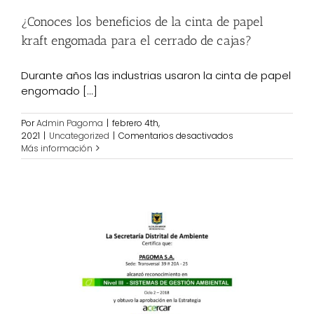
¿Conoces los beneficios de la cinta de papel
kraft engomada para el cerrado de cajas?
Durante años las industrias usaron la cinta de papel
engomado [...]
Por
Admin Pagoma
|
febrero 4th,
en
2021
|
Uncategorized
|
Comentarios desactivados
¿Conoces
Más información
los
beneficios
de
la
cinta
de
papel
kraft
engomada
para
el
cerrado
de