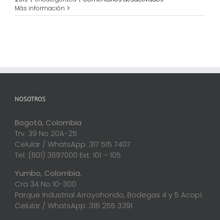
50
Más información
AÑOS
PAGOMA
S.A
–
CONMEMORACIÓN
CÁMARA
DE
COMERCIO
NOSOTROS
Bogotá, Colombia
Trv. 39 No 20A-25
Celular / WhatsApp: 317 515 7407
Tel: (601) 3697000 Ext. 101 – 105
Yumbo, Colombia.
Cra 34 No 10-300
Parque Industrial Arroyohondo, Bodegas 4 y 5 Acopí.
Celular / WhatsApp: 318 255 3391