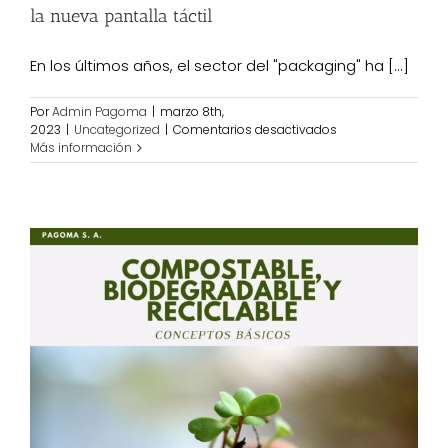
la nueva pantalla táctil
En los últimos años, el sector del "packaging" ha [...]
Por
Admin Pagoma
|
marzo 8th,
en
2023
|
Uncategorized
|
Comentarios desactivados
Tecnología
Más información
4.0:
Selladoras
Automáticas
en
L
con
la
nueva
pantalla
táctil