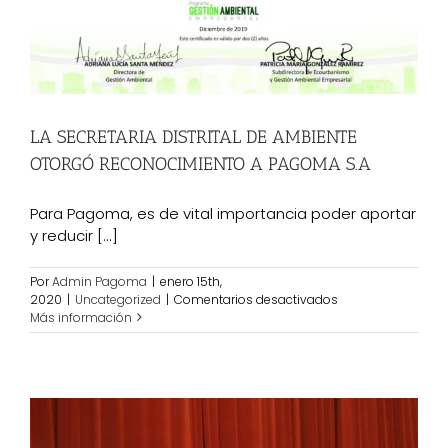
cajas?
LA SECRETARIA DISTRITAL DE AMBIENTE
OTORGÓ RECONOCIMIENTO A PAGOMA S.A
Para Pagoma, es de vital importancia poder aportar
y reducir [...]
Por
Admin Pagoma
|
enero 15th,
en
2020
|
Uncategorized
|
Comentarios desactivados
LA
Más información
SECRETARIA
DISTRITAL
DE
AMBIENTE
OTORGÓ
RECONOCIMIENTO
A