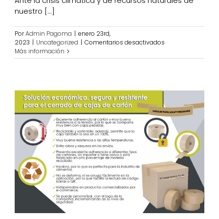
Ante la crisis climática y de recursos naturales de
nuestro [...]
Por
Admin Pagoma
|
enero 23rd,
en
2023
|
Uncategorized
|
Comentarios desactivados
COMPOSTABLE,
Más información
BIODEGRADABLE
Y
RECICLABLE:
CONCEPTOS
BÁSICOS